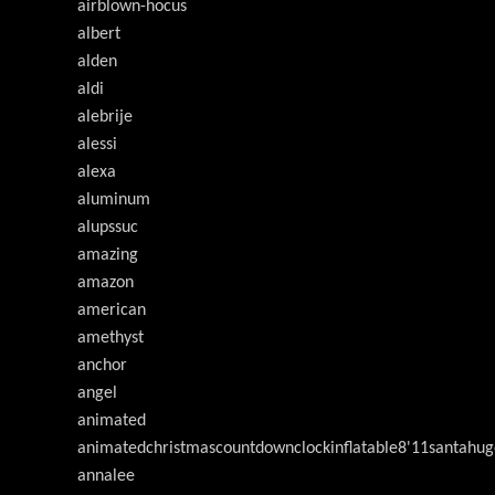
airblown-hocus
albert
alden
aldi
alebrije
alessi
alexa
aluminum
alupssuc
amazing
amazon
american
amethyst
anchor
angel
animated
animatedchristmascountdownclockinflatable8'11santahug
annalee