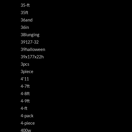
35-ft
35ft
36and
36in
38lunging
39127-32
39halloween
39x177x22h
3pcs
3piece
4'11
4-7ft
4-8ft
4-9ft
4-ft
4-pack
4-piece
400w