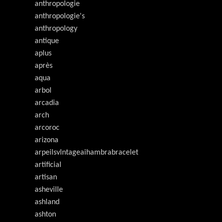
anthropologie
anthropologie's
anthropology
antique
aplus
après
aqua
arbol
arcadia
arch
arcoroc
arizona
arpeilsvlntageaihambrabracelet
artificial
artisan
asheville
ashland
ashton