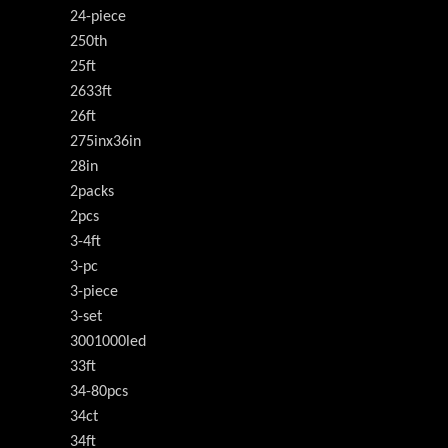
24-piece
250th
25ft
2633ft
26ft
275inx36in
28in
2packs
2pcs
3-4ft
3-pc
3-piece
3-set
3001000led
33ft
34-80pcs
34ct
34ft