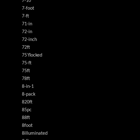
7-10
7-foot
7-ft
71-in
72-in
72-inch
72ft
75'flocked
75-ft
75ft
78ft
8-in-1
8-pack
820ft
85pc
88ft
8foot
8illuminated