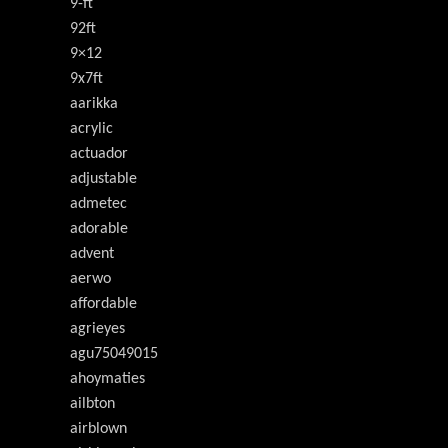
9-ft
92ft
9×12
9x7ft
aarikka
acrylic
actuador
adjustable
admetec
adorable
advent
aerwo
affordable
agrieyes
agu75049015
ahoymaties
ailbton
airblown