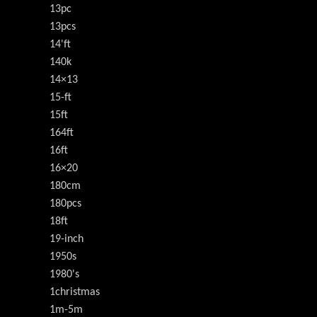
13pc
13pcs
14'ft
140k
14×13
15-ft
15ft
164ft
16ft
16×20
180cm
180pcs
18ft
19-inch
1950s
1980's
1christmas
1m-5m