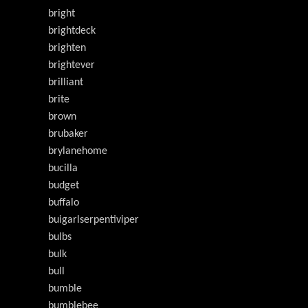
bright
brightdeck
brighten
brightever
brilliant
brite
brown
brubaker
brylanehome
bucilla
budget
buffalo
buigarlserpentiviper
bulbs
bulk
bull
bumble
bumblebee