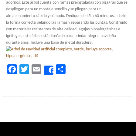
adornos. Este árbol cuenta con ramas preinstaladas con bisagras que se
despliegan para un montaje sencillo y se pliegan para un
almacenamiento rápido y cómodo. Dedique de 45 a 60 minutos a darle
la forma correcta pelando las ramas y separando las puntas. Construido
con materiales resistentes de alta calidad, agujas hipoalergénicas e
ignífugas, este árbol está diseñado para brindar alegría navideña
durante años. Incluye una base de metal duradera.
Facebook
Twitter
Email
Share
Share