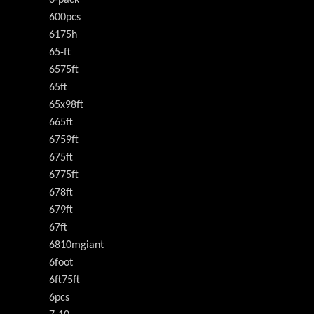
6-pack
600pcs
6175h
65-ft
6575ft
65ft
65x98ft
665ft
6759ft
675ft
6775ft
678ft
679ft
67ft
6810mgiant
6foot
6ft75ft
6pcs